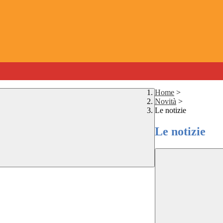
Home
>
Novità
>
Le notizie
Le notizie