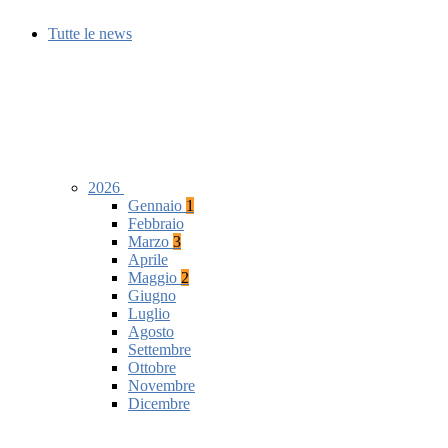
Tutte le news
2026
Gennaio
1
Febbraio
Marzo
3
Aprile
Maggio
2
Giugno
Luglio
Agosto
Settembre
Ottobre
Novembre
Dicembre