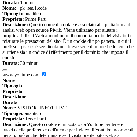
Durata:
1 anno
Nome:
_pk_ses.1.ccde
Tipologia:
analitico
Proprieta:
Prime Parti
Descrizione:
Questo nome di cookie è associato alla piattaforma di
analisi web open source Piwik. Viene utilizzato per aiutare i
proprietari di siti Web a monitorare il comportamento dei visitatori e
misurare le prestazioni del sito. È un cookie di tipo pattern, in cui il
prefisso _pk_ses è seguito da una breve serie di numeri e lettere, che
si ritiene sia un codice di riferimento per il dominio che imposta il
cookie.
Durata:
30 minuti
www.youtube.com
Nome
Tipologia
Proprieta
Descrizione
Durata
Nome:
VISITOR_INFO1_LIVE
Tipologia:
analitico
Proprieta:
Terze Parti
Descrizione:
Questo cookie è impostato da Youtube per tenere
traccia delle preferenze dell'utente per i video di Youtube incorporati
nei siti; può anche determinare se il visitatore del sito web sta