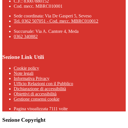
C.F.: 83007880152
Cod. mecc. MBRC010001
Sede coordinata: Via De Gasperi 5, Seveso
Tel. 0362 507051 - Cod. mecc. MBRC010012
Succursale: Via A. Cantore 4, Meda
0362 340882
Sezione Link Utili
Cookie policy
Note legali
Informativa Privacy
Ufficio Relazioni con il Pubblico
Dichiarazione di accessibilità
Obiettivi di accessibilità
Gestione consensi cookie
Pagina visualizzata 7111 volte
Sezione Copyright