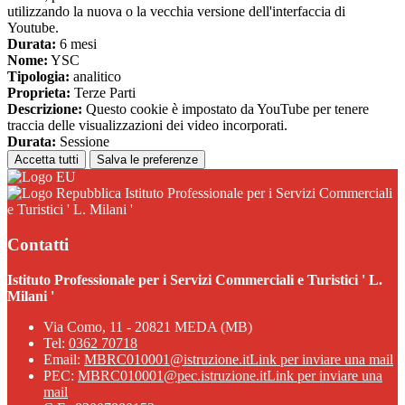
utilizzando la nuova o la vecchia versione dell'interfaccia di
Youtube.
Durata:
6 mesi
Nome:
YSC
Tipologia:
analitico
Proprieta:
Terze Parti
Descrizione:
Questo cookie è impostato da YouTube per tenere
traccia delle visualizzazioni dei video incorporati.
Durata:
Sessione
Accetta tutti
Salva le preferenze
Istituto Professionale per i Servizi Commerciali
e Turistici ' L. Milani '
Contatti
Istituto Professionale per i Servizi Commerciali e Turistici ' L.
Milani '
Via Como, 11 - 20821 MEDA (MB)
Tel:
0362 70718
Email:
MBRC010001@istruzione.it
Link per inviare una mail
PEC:
MBRC010001@pec.istruzione.it
Link per inviare una
mail