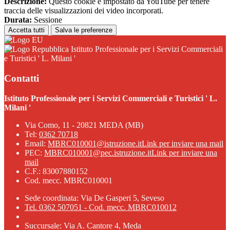
Descrizione:
Questo cookie è impostato da YouTube per tenere
traccia delle visualizzazioni dei video incorporati.
Durata:
Sessione
Accetta tutti
Salva le preferenze
Istituto Professionale per i Servizi Commerciali
e Turistici ' L. Milani '
Contatti
Istituto Professionale per i Servizi Commerciali e Turistici ' L.
Milani '
Via Como, 11 - 20821 MEDA (MB)
Tel:
0362 70718
Email:
MBRC010001@istruzione.it
Link per inviare una mail
PEC:
MBRC010001@pec.istruzione.it
Link per inviare una
mail
C.F.: 83007880152
Cod. mecc. MBRC010001
Sede coordinata: Via De Gasperi 5, Seveso
Tel. 0362 507051 - Cod. mecc. MBRC010012
Succursale: Via A. Cantore 4, Meda