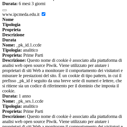
Durata:
6 mesi 3 giorni
www.ipcmeda.edu.it
Nome
Tipologia
Proprieta
Descrizione
Durata
Nome:
_pk_id.1.ccde
Tipologia:
analitico
Proprieta:
Prime Parti
Descrizione:
Questo nome di cookie è associato alla piattaforma di
analisi web open source Piwik. Viene utilizzato per aiutare i
proprietari di siti Web a monitorare il comportamento dei visitatori e
misurare le prestazioni del sito. È un cookie di tipo pattern, in cui il
prefisso _pk_id è seguito da una breve serie di numeri e lettere, che
si ritiene sia un codice di riferimento per il dominio che imposta il
cookie.
Durata:
1 anno
Nome:
_pk_ses.1.ccde
Tipologia:
analitico
Proprieta:
Prime Parti
Descrizione:
Questo nome di cookie è associato alla piattaforma di
analisi web open source Piwik. Viene utilizzato per aiutare i
proprietari di siti Web a monitorare il comportamento dei visitatori e