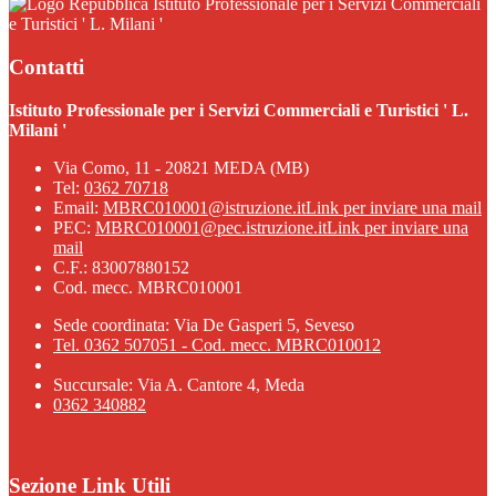
Istituto Professionale per i Servizi Commerciali
e Turistici ' L. Milani '
Contatti
Istituto Professionale per i Servizi Commerciali e Turistici ' L.
Milani '
Via Como, 11 - 20821 MEDA (MB)
Tel:
0362 70718
Email:
MBRC010001@istruzione.it
Link per inviare una mail
PEC:
MBRC010001@pec.istruzione.it
Link per inviare una
mail
C.F.: 83007880152
Cod. mecc. MBRC010001
Sede coordinata: Via De Gasperi 5, Seveso
Tel. 0362 507051 - Cod. mecc. MBRC010012
Succursale: Via A. Cantore 4, Meda
0362 340882
Sezione Link Utili