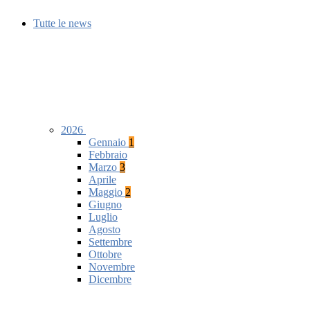
Tutte le news
2026
Gennaio
1
Febbraio
Marzo
3
Aprile
Maggio
2
Giugno
Luglio
Agosto
Settembre
Ottobre
Novembre
Dicembre