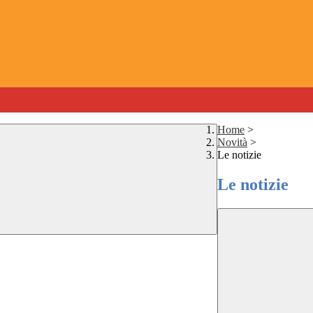
Home
>
Novità
>
Le notizie
Le notizie