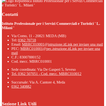
Istituto Professionale per i Servizi Commerciali
e Turistici ' L. Milani '
Contatti
Istituto Professionale per i Servizi Commerciali e Turistici ' L.
Milani '
Via Como, 11 - 20821 MEDA (MB)
Tel:
0362 70718
Email:
MBRC010001@istruzione.it
Link per inviare una mail
PEC:
MBRC010001@pec.istruzione.it
Link per inviare una
mail
C.F.: 83007880152
Cod. mecc. MBRC010001
Sede coordinata: Via De Gasperi 5, Seveso
Tel. 0362 507051 - Cod. mecc. MBRC010012
Succursale: Via A. Cantore 4, Meda
0362 340882
Sezione Link Utili