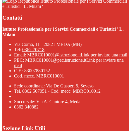
Istituto Professionale per i Servizi Commerciali
e Turistici ' L. Milani '
Contatti
Istituto Professionale per i Servizi Commerciali e Turistici ' L.
Milani '
Via Como, 11 - 20821 MEDA (MB)
Tel:
0362 70718
Email:
MBRC010001@istruzione.it
Link per inviare una mail
PEC:
MBRC010001@pec.istruzione.it
Link per inviare una
mail
C.F.: 83007880152
Cod. mecc. MBRC010001
Sede coordinata: Via De Gasperi 5, Seveso
Tel. 0362 507051 - Cod. mecc. MBRC010012
Succursale: Via A. Cantore 4, Meda
0362 340882
Sezione Link Utili