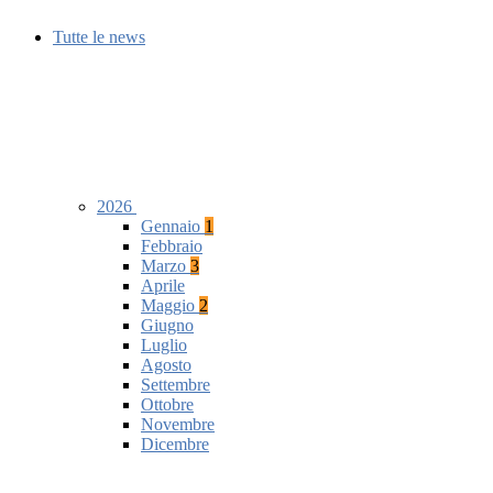
Tutte le news
2026
Gennaio
1
Febbraio
Marzo
3
Aprile
Maggio
2
Giugno
Luglio
Agosto
Settembre
Ottobre
Novembre
Dicembre