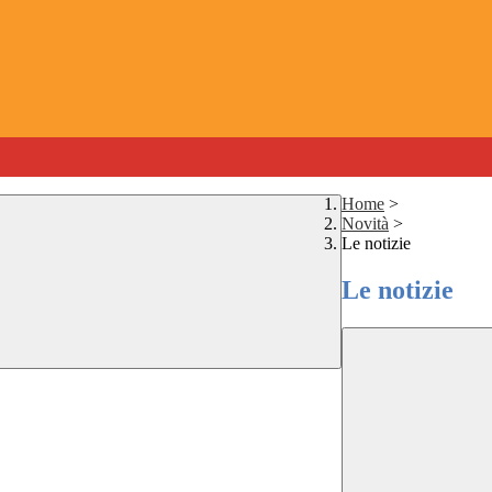
Home
>
Novità
>
Le notizie
Le notizie