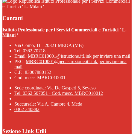
Istituto Professionale per i Servizi Commerciali
e Turistici ' L. Milani '
Contatti
Istituto Professionale per i Servizi Commerciali e Turistici ' L.
Milani '
Via Como, 11 - 20821 MEDA (MB)
Tel:
0362 70718
Email:
MBRC010001@istruzione.it
Link per inviare una mail
PEC:
MBRC010001@pec.istruzione.it
Link per inviare una
mail
C.F.: 83007880152
Cod. mecc. MBRC010001
Sede coordinata: Via De Gasperi 5, Seveso
Tel. 0362 507051 - Cod. mecc. MBRC010012
Succursale: Via A. Cantore 4, Meda
0362 340882
Sezione Link Utili