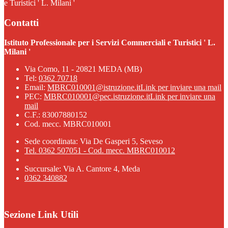
e Turistici ' L. Milani '
Contatti
Istituto Professionale per i Servizi Commerciali e Turistici ' L.
Milani '
Via Como, 11 - 20821 MEDA (MB)
Tel:
0362 70718
Email:
MBRC010001@istruzione.it
Link per inviare una mail
PEC:
MBRC010001@pec.istruzione.it
Link per inviare una
mail
C.F.: 83007880152
Cod. mecc. MBRC010001
Sede coordinata: Via De Gasperi 5, Seveso
Tel. 0362 507051 - Cod. mecc. MBRC010012
Succursale: Via A. Cantore 4, Meda
0362 340882
Sezione Link Utili