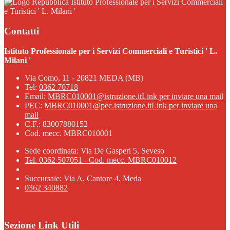
Istituto Professionale per i Servizi Commerciali
e Turistici ' L. Milani '
Contatti
Istituto Professionale per i Servizi Commerciali e Turistici ' L.
Milani '
Via Como, 11 - 20821 MEDA (MB)
Tel:
0362 70718
Email:
MBRC010001@istruzione.it
Link per inviare una mail
PEC:
MBRC010001@pec.istruzione.it
Link per inviare una
mail
C.F.: 83007880152
Cod. mecc. MBRC010001
Sede coordinata: Via De Gasperi 5, Seveso
Tel. 0362 507051 - Cod. mecc. MBRC010012
Succursale: Via A. Cantore 4, Meda
0362 340882
Sezione Link Utili