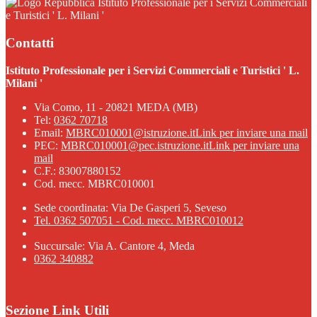
Istituto Professionale per i Servizi Commerciali
e Turistici ' L. Milani '
Contatti
Istituto Professionale per i Servizi Commerciali e Turistici ' L.
Milani '
Via Como, 11 - 20821 MEDA (MB)
Tel:
0362 70718
Email:
MBRC010001@istruzione.it
Link per inviare una mail
PEC:
MBRC010001@pec.istruzione.it
Link per inviare una
mail
C.F.: 83007880152
Cod. mecc. MBRC010001
Sede coordinata: Via De Gasperi 5, Seveso
Tel. 0362 507051 - Cod. mecc. MBRC010012
Succursale: Via A. Cantore 4, Meda
0362 340882
Sezione Link Utili