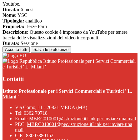
Youtube.
Durata:
6 mesi
Nome:
YSC
Tipologia:
analitico
Proprieta:
Terze Parti
Descrizione:
Questo cookie è impostato da YouTube per tenere
traccia delle visualizzazioni dei video incorporati.
Durata:
Sessione
Accetta tutti
Salva le preferenze
Istituto Professionale per i Servizi Commerciali
e Turistici ' L. Milani '
Contatti
Istituto Professionale per i Servizi Commerciali e Turistici ' L.
Milani '
Via Como, 11 - 20821 MEDA (MB)
Tel:
0362 70718
Email:
MBRC010001@istruzione.it
Link per inviare una mail
PEC:
MBRC010001@pec.istruzione.it
Link per inviare una
mail
C.F.: 83007880152