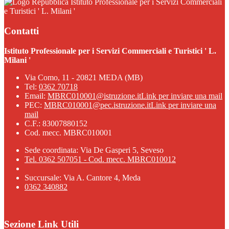
Istituto Professionale per i Servizi Commerciali
e Turistici ' L. Milani '
Contatti
Istituto Professionale per i Servizi Commerciali e Turistici ' L.
Milani '
Via Como, 11 - 20821 MEDA (MB)
Tel:
0362 70718
Email:
MBRC010001@istruzione.it
Link per inviare una mail
PEC:
MBRC010001@pec.istruzione.it
Link per inviare una
mail
C.F.: 83007880152
Cod. mecc. MBRC010001
Sede coordinata: Via De Gasperi 5, Seveso
Tel. 0362 507051 - Cod. mecc. MBRC010012
Succursale: Via A. Cantore 4, Meda
0362 340882
Sezione Link Utili