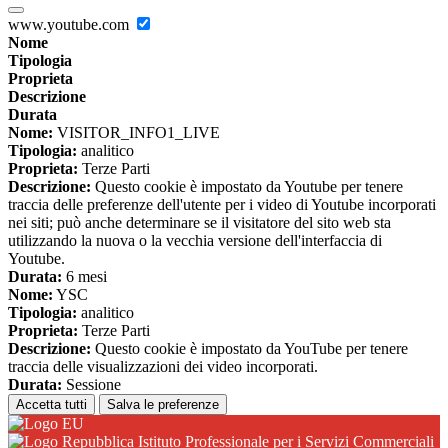
www.youtube.com
Nome
Tipologia
Proprieta
Descrizione
Durata
Nome:
VISITOR_INFO1_LIVE
Tipologia:
analitico
Proprieta:
Terze Parti
Descrizione:
Questo cookie è impostato da Youtube per tenere
traccia delle preferenze dell'utente per i video di Youtube incorporati
nei siti; può anche determinare se il visitatore del sito web sta
utilizzando la nuova o la vecchia versione dell'interfaccia di
Youtube.
Durata:
6 mesi
Nome:
YSC
Tipologia:
analitico
Proprieta:
Terze Parti
Descrizione:
Questo cookie è impostato da YouTube per tenere
traccia delle visualizzazioni dei video incorporati.
Durata:
Sessione
Accetta tutti
Salva le preferenze
Istituto Professionale per i Servizi Commerciali