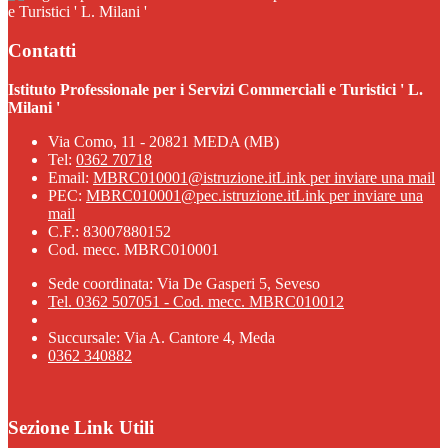
e Turistici ' L. Milani '
Contatti
Istituto Professionale per i Servizi Commerciali e Turistici ' L.
Milani '
Via Como, 11 - 20821 MEDA (MB)
Tel:
0362 70718
Email:
MBRC010001@istruzione.it
Link per inviare una mail
PEC:
MBRC010001@pec.istruzione.it
Link per inviare una
mail
C.F.: 83007880152
Cod. mecc. MBRC010001
Sede coordinata: Via De Gasperi 5, Seveso
Tel. 0362 507051 - Cod. mecc. MBRC010012
Succursale: Via A. Cantore 4, Meda
0362 340882
Sezione Link Utili