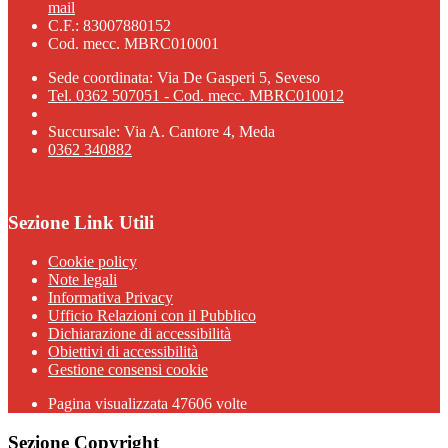
mail
C.F.: 83007880152
Cod. mecc. MBRC010001
Sede coordinata: Via De Gasperi 5, Seveso
Tel. 0362 507051 - Cod. mecc. MBRC010012
Succursale: Via A. Cantore 4, Meda
0362 340882
Sezione Link Utili
Cookie policy
Note legali
Informativa Privacy
Ufficio Relazioni con il Pubblico
Dichiarazione di accessibilità
Obiettivi di accessibilità
Gestione consensi cookie
Pagina visualizzata 47606 volte
Sezione Copyright