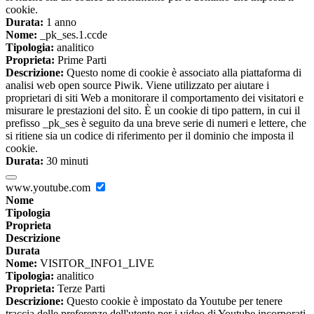
cookie.
Durata:
1 anno
Nome:
_pk_ses.1.ccde
Tipologia:
analitico
Proprieta:
Prime Parti
Descrizione:
Questo nome di cookie è associato alla piattaforma di
analisi web open source Piwik. Viene utilizzato per aiutare i
proprietari di siti Web a monitorare il comportamento dei visitatori e
misurare le prestazioni del sito. È un cookie di tipo pattern, in cui il
prefisso _pk_ses è seguito da una breve serie di numeri e lettere, che
si ritiene sia un codice di riferimento per il dominio che imposta il
cookie.
Durata:
30 minuti
www.youtube.com
Nome
Tipologia
Proprieta
Descrizione
Durata
Nome:
VISITOR_INFO1_LIVE
Tipologia:
analitico
Proprieta:
Terze Parti
Descrizione:
Questo cookie è impostato da Youtube per tenere
traccia delle preferenze dell'utente per i video di Youtube incorporati