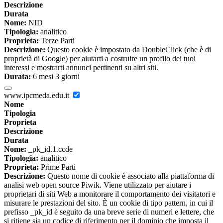
Descrizione
Durata
Nome:
NID
Tipologia:
analitico
Proprieta:
Terze Parti
Descrizione:
Questo cookie è impostato da DoubleClick (che è di
proprietà di Google) per aiutarti a costruire un profilo dei tuoi
interessi e mostrarti annunci pertinenti su altri siti.
Durata:
6 mesi 3 giorni
www.ipcmeda.edu.it
Nome
Tipologia
Proprieta
Descrizione
Durata
Nome:
_pk_id.1.ccde
Tipologia:
analitico
Proprieta:
Prime Parti
Descrizione:
Questo nome di cookie è associato alla piattaforma di
analisi web open source Piwik. Viene utilizzato per aiutare i
proprietari di siti Web a monitorare il comportamento dei visitatori e
misurare le prestazioni del sito. È un cookie di tipo pattern, in cui il
prefisso _pk_id è seguito da una breve serie di numeri e lettere, che
si ritiene sia un codice di riferimento per il dominio che imposta il