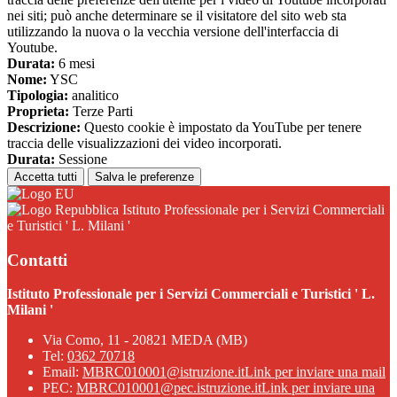
nei siti; può anche determinare se il visitatore del sito web sta
utilizzando la nuova o la vecchia versione dell'interfaccia di
Youtube.
Durata:
6 mesi
Nome:
YSC
Tipologia:
analitico
Proprieta:
Terze Parti
Descrizione:
Questo cookie è impostato da YouTube per tenere
traccia delle visualizzazioni dei video incorporati.
Durata:
Sessione
Accetta tutti
Salva le preferenze
Istituto Professionale per i Servizi Commerciali
e Turistici ' L. Milani '
Contatti
Istituto Professionale per i Servizi Commerciali e Turistici ' L.
Milani '
Via Como, 11 - 20821 MEDA (MB)
Tel:
0362 70718
Email:
MBRC010001@istruzione.it
Link per inviare una mail
PEC:
MBRC010001@pec.istruzione.it
Link per inviare una