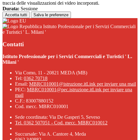
traccia delle visualizzazioni dei video incorporati.
Durata:
Sessione
Accetta tutti
Salva le preferenze
Istituto Professionale per i Servizi Commerciali
e Turistici ' L. Milani '
Contatti
Istituto Professionale per i Servizi Commerciali e Turistici ' L.
Milani '
Via Como, 11 - 20821 MEDA (MB)
Tel:
0362 70718
Email:
MBRC010001@istruzione.it
Link per inviare una mail
PEC:
MBRC010001@pec.istruzione.it
Link per inviare una
mail
C.F.: 83007880152
Cod. mecc. MBRC010001
Sede coordinata: Via De Gasperi 5, Seveso
Tel. 0362 507051 - Cod. mecc. MBRC010012
Succursale: Via A. Cantore 4, Meda
0362 340882