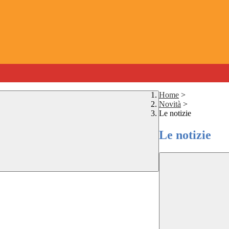
Home
>
Novità
>
Le notizie
Le notizie