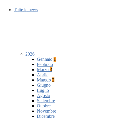
Tutte le news
2026
Gennaio
1
Febbraio
Marzo
3
Aprile
Maggio
2
Giugno
Luglio
Agosto
Settembre
Ottobre
Novembre
Dicembre