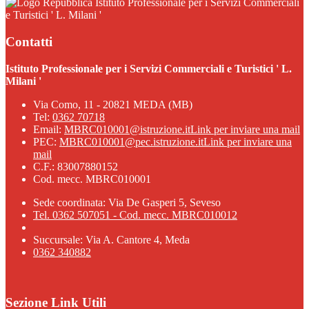
Istituto Professionale per i Servizi Commerciali
e Turistici ' L. Milani '
Contatti
Istituto Professionale per i Servizi Commerciali e Turistici ' L.
Milani '
Via Como, 11 - 20821 MEDA (MB)
Tel:
0362 70718
Email:
MBRC010001@istruzione.it
Link per inviare una mail
PEC:
MBRC010001@pec.istruzione.it
Link per inviare una
mail
C.F.: 83007880152
Cod. mecc. MBRC010001
Sede coordinata: Via De Gasperi 5, Seveso
Tel. 0362 507051 - Cod. mecc. MBRC010012
Succursale: Via A. Cantore 4, Meda
0362 340882
Sezione Link Utili