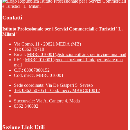
Istituto Professionale per i Servizi Commerciali
e Turistici ' L. Milani '
Contatti
Istituto Professionale per i Servizi Commerciali e Turistici ' L.
Milani '
Via Como, 11 - 20821 MEDA (MB)
Tel:
0362 70718
Email:
MBRC010001@istruzione.it
Link per inviare una mail
PEC:
MBRC010001@pec.istruzione.it
Link per inviare una
mail
C.F.: 83007880152
Cod. mecc. MBRC010001
Sede coordinata: Via De Gasperi 5, Seveso
Tel. 0362 507051 - Cod. mecc. MBRC010012
Succursale: Via A. Cantore 4, Meda
0362 340882
Sezione Link Utili