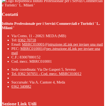
Istituto Professionale per i Servizi Commerciali
e Turistici ' L. Milani '
Contatti
Istituto Professionale per i Servizi Commerciali e Turistici ' L.
Milani '
Via Como, 11 - 20821 MEDA (MB)
Tel:
0362 70718
Email:
MBRC010001@istruzione.it
Link per inviare una mail
PEC:
MBRC010001@pec.istruzione.it
Link per inviare una
mail
C.F.: 83007880152
Cod. mecc. MBRC010001
Sede coordinata: Via De Gasperi 5, Seveso
Tel. 0362 507051 - Cod. mecc. MBRC010012
Succursale: Via A. Cantore 4, Meda
0362 340882
Sezione Link Utili