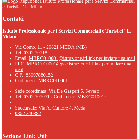
Istituto Professionale per i Servizi Commerciali
e Turistici ' L. Milani '
Contatti
Istituto Professionale per i Servizi Commerciali e Turistici ' L.
Milani '
Via Como, 11 - 20821 MEDA (MB)
Tel:
0362 70718
Email:
MBRC010001@istruzione.it
Link per inviare una mail
PEC:
MBRC010001@pec.istruzione.it
Link per inviare una
mail
C.F.: 83007880152
Cod. mecc. MBRC010001
Sede coordinata: Via De Gasperi 5, Seveso
Tel. 0362 507051 - Cod. mecc. MBRC010012
Succursale: Via A. Cantore 4, Meda
0362 340882
Sezione Link Utili