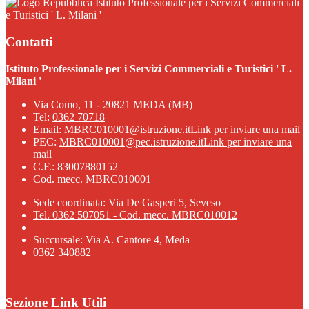
Istituto Professionale per i Servizi Commerciali
e Turistici ' L. Milani '
Contatti
Istituto Professionale per i Servizi Commerciali e Turistici ' L.
Milani '
Via Como, 11 - 20821 MEDA (MB)
Tel:
0362 70718
Email:
MBRC010001@istruzione.it
Link per inviare una mail
PEC:
MBRC010001@pec.istruzione.it
Link per inviare una
mail
C.F.: 83007880152
Cod. mecc. MBRC010001
Sede coordinata: Via De Gasperi 5, Seveso
Tel. 0362 507051 - Cod. mecc. MBRC010012
Succursale: Via A. Cantore 4, Meda
0362 340882
Sezione Link Utili