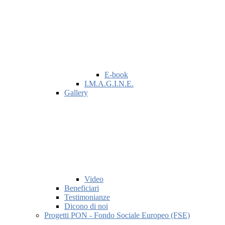
E-book
I.M.A.G.I.N.E.
Gallery
Video
Beneficiari
Testimonianze
Dicono di noi
Progetti PON - Fondo Sociale Europeo (FSE)