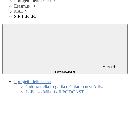
I progetti delle classi
>
Erasmus+
>
KA1
>
S.E.L.F.I.E.
Menu di
navigazione
I progetti delle classi
Cultura della Legalità e Cittadinanza Attiva
LoPenso Milani - Il PODCAST