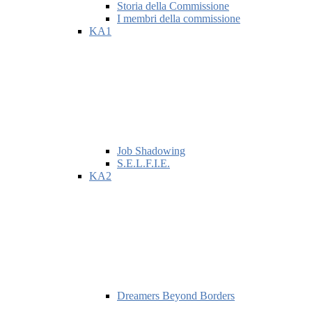
Storia della Commissione
I membri della commissione
KA1
Job Shadowing
S.E.L.F.I.E.
KA2
Dreamers Beyond Borders