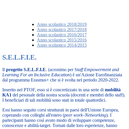
Anno scolastico 2018/2019
Anno scolastico 2017/2018
Anno scolastico 2016/2017
Anno scolastico 2015/2016
Anno scolastico 2014/2015
S.E.L.F.I.E.
Il
progetto S.E.L.F.I.E
. (acronimo per S
taff Empowerment and
Learning For an Inclusive Education
) è un'
Azione Eurofinanziata
dal programma Erasmus+ che si è svolta nel periodo 2020-2022.
Inserito nel PTOF, esso si è concretizzato in una serie di
mobilità
KA1
del
pesonale della nostra scuola
(docenti e membri dello staff)
.
I beneficiari di tali mobilità sono stati in totale quattordici.
Essi hanno seguito corsi strutturati in paesi dell'Unione Europea,
coperando con colleghi all'estero (
peer work–Networking
). I
partecipanti hanno così avuto modo di sviluppare competenze,
conoscenze e abilità-target. Tornati dalle loro esperienze, hanno