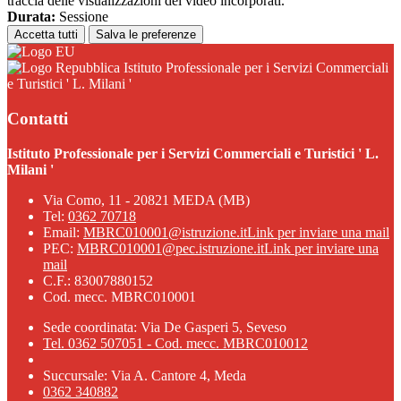
traccia delle visualizzazioni dei video incorporati.
Durata:
Sessione
Accetta tutti
Salva le preferenze
Istituto Professionale per i Servizi Commerciali
e Turistici ' L. Milani '
Contatti
Istituto Professionale per i Servizi Commerciali e Turistici ' L.
Milani '
Via Como, 11 - 20821 MEDA (MB)
Tel:
0362 70718
Email:
MBRC010001@istruzione.it
Link per inviare una mail
PEC:
MBRC010001@pec.istruzione.it
Link per inviare una
mail
C.F.: 83007880152
Cod. mecc. MBRC010001
Sede coordinata: Via De Gasperi 5, Seveso
Tel. 0362 507051 - Cod. mecc. MBRC010012
Succursale: Via A. Cantore 4, Meda
0362 340882