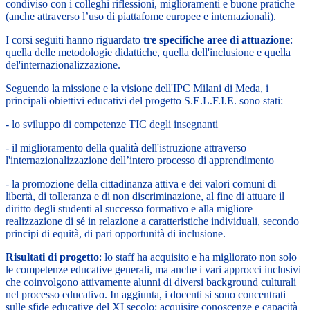
condiviso con i colleghi riflessioni, miglioramenti e buone pratiche
(anche attraverso l’uso di piattafome europee e internazionali).
I corsi seguiti hanno riguardato
tre specifiche aree di attuazione
:
quella delle metodologie didattiche, quella dell'inclusione e quella
del'internazionalizzazione.
Seguendo la missione e la visione dell'IPC Milani di Meda, i
principali obiettivi educativi del progetto S.E.L.F.I.E. sono stati:
- lo sviluppo di competenze TIC degli insegnanti
- il miglioramento della qualità dell'istruzione attraverso
l'internazionalizzazione dell’intero processo di apprendimento
- la promozione della cittadinanza attiva e dei valori comuni di
libertà, di tolleranza e di non discriminazione, al fine di attuare il
diritto degli studenti al successo formativo e alla migliore
realizzazione di sé in relazione a caratteristiche individuali, secondo
principi di equità, di pari opportunità di inclusione.
Risultati di progetto
: lo staff ha acquisito e ha migliorato non solo
le competenze educative generali, ma anche i vari approcci inclusivi
che coinvolgono attivamente alunni di diversi background culturali
nel processo educativo. In aggiunta, i docenti si sono concentrati
sulle sfide educative del XI secolo: acquisire conoscenze e capacità