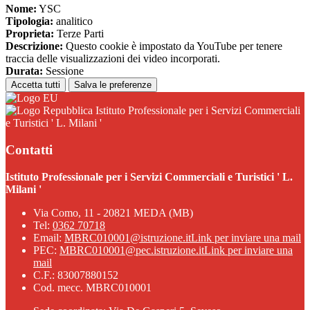
Nome:
YSC
Tipologia:
analitico
Proprieta:
Terze Parti
Descrizione:
Questo cookie è impostato da YouTube per tenere
traccia delle visualizzazioni dei video incorporati.
Durata:
Sessione
Accetta tutti
Salva le preferenze
Istituto Professionale per i Servizi Commerciali
e Turistici ' L. Milani '
Contatti
Istituto Professionale per i Servizi Commerciali e Turistici ' L.
Milani '
Via Como, 11 - 20821 MEDA (MB)
Tel:
0362 70718
Email:
MBRC010001@istruzione.it
Link per inviare una mail
PEC:
MBRC010001@pec.istruzione.it
Link per inviare una
mail
C.F.: 83007880152
Cod. mecc. MBRC010001