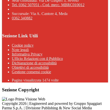
Sede coordinata: Via De Gasperi 5, Seveso
Tel. 0362 507051 - Cod. mecc. MBRC010012
Succursale: Via A. Cantore 4, Meda
0362 340882
Sezione Link Utili
Cookie policy
Note legali
Informativa Privacy
Ufficio Relazioni con il Pubblico
Dichiarazione di accessibilità
Obiettivi di accessibilità
Gestione consensi cookie
Pagina visualizzata 1474 volte
Sezione Copyright
Copyright 2026 | Engineered and powered by Gruppo Spaggiari
Parma S.p.A. | Divisione Publishing & New Social Media