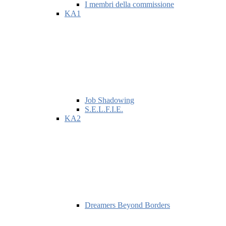
I membri della commissione
KA1
Job Shadowing
S.E.L.F.I.E.
KA2
Dreamers Beyond Borders