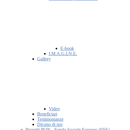
E-book
I.M.A.G.I.N.E.
Gallery
Video
Beneficiari
Testimonianze
Dicono di noi
Progetti PON - Fondo Sociale Europeo (FSE)