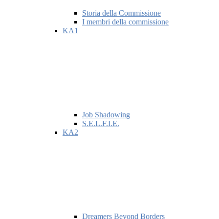
Storia della Commissione
I membri della commissione
KA1
Job Shadowing
S.E.L.F.I.E.
KA2
Dreamers Beyond Borders