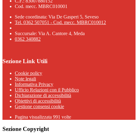
C.F.: 83007880152
Cod. mecc. MBRC010001
Sede coordinata: Via De Gasperi 5, Seveso
Tel. 0362 507051 - Cod. mecc. MBRC010012
Succursale: Via A. Cantore 4, Meda
0362 340882
Sezione Link Utili
Cookie policy
Note legali
Informativa Privacy
Ufficio Relazioni con il Pubblico
Dichiarazione di accessibilità
Obiettivi di accessibilità
Gestione consensi cookie
Pagina visualizzata 991 volte
Sezione Copyright