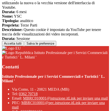
utilizzando la nuova o la vecchia versione dell'interfaccia di
Youtube.
Durata:
6 mesi
Nome:
YSC
Tipologia:
analitico
Proprieta:
Terze Parti
Descrizione:
Questo cookie è impostato da YouTube per tenere
traccia delle visualizzazioni dei video incorporati.
Durata:
Sessione
Accetta tutti
Salva le preferenze
Istituto Professionale per i Servizi Commerciali
e Turistici ' L. Milani '
Contatti
Istituto Professionale per i Servizi Commerciali e Turistici ' L.
Milani '
Via Como, 11 - 20821 MEDA (MB)
Tel:
0362 70718
Email:
MBRC010001@istruzione.it
Link per inviare una mail
PEC:
MBRC010001@pec.istruzione.it
Link per inviare una
mail