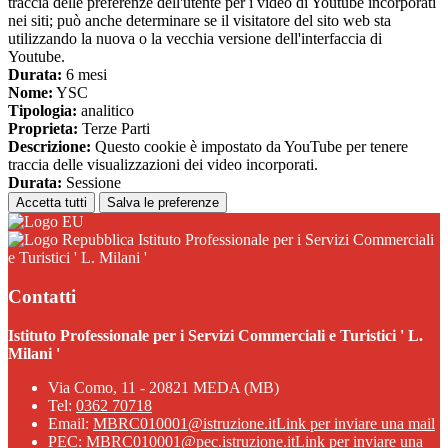
traccia delle preferenze dell'utente per i video di Youtube incorporati
nei siti; può anche determinare se il visitatore del sito web sta
utilizzando la nuova o la vecchia versione dell'interfaccia di
Youtube.
Durata:
6 mesi
Nome:
YSC
Tipologia:
analitico
Proprieta:
Terze Parti
Descrizione:
Questo cookie è impostato da YouTube per tenere
traccia delle visualizzazioni dei video incorporati.
Durata:
Sessione
Accetta tutti
Salva le preferenze
Istituto Professionale per i Servizi Commerciali
e Turistici ' L. Milani '
Contatti
Istituto Professionale per i Servizi Commerciali e Turistici ' L.
Milani '
Via Como, 11 - 20821 MEDA (MB)
Tel:
0362 70718
Email:
MBRC010001@istruzione.it
Link per inviare una mail
PEC:
MBRC010001@pec.istruzione.it
Link per inviare una