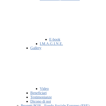
E-book
I.M.A.G.I.N.E.
Gallery
Video
Beneficiari
Testimonianze
Dicono di noi
Progetti PON - Fondo Sociale Europeo (FSE)