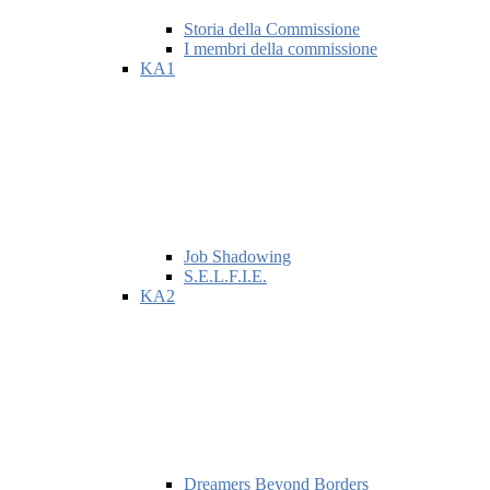
Storia della Commissione
I membri della commissione
KA1
Job Shadowing
S.E.L.F.I.E.
KA2
Dreamers Beyond Borders