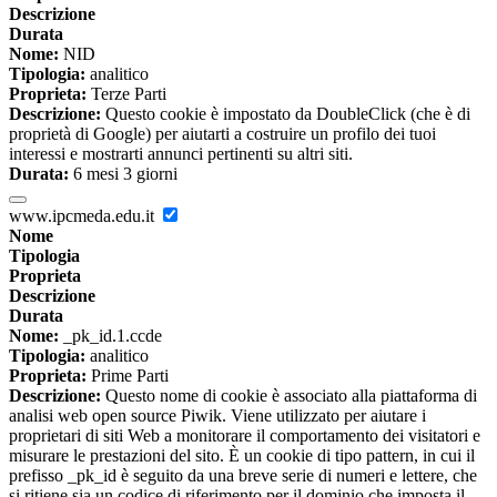
Descrizione
Durata
Nome:
NID
Tipologia:
analitico
Proprieta:
Terze Parti
Descrizione:
Questo cookie è impostato da DoubleClick (che è di
proprietà di Google) per aiutarti a costruire un profilo dei tuoi
interessi e mostrarti annunci pertinenti su altri siti.
Durata:
6 mesi 3 giorni
www.ipcmeda.edu.it
Nome
Tipologia
Proprieta
Descrizione
Durata
Nome:
_pk_id.1.ccde
Tipologia:
analitico
Proprieta:
Prime Parti
Descrizione:
Questo nome di cookie è associato alla piattaforma di
analisi web open source Piwik. Viene utilizzato per aiutare i
proprietari di siti Web a monitorare il comportamento dei visitatori e
misurare le prestazioni del sito. È un cookie di tipo pattern, in cui il
prefisso _pk_id è seguito da una breve serie di numeri e lettere, che
si ritiene sia un codice di riferimento per il dominio che imposta il