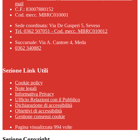
mail
C.F.: 83007880152
Cod. mecc. MBRC010001
Sede coordinata: Via De Gasperi 5, Seveso
Tel. 0362 507051 - Cod. mecc. MBRC010012
Succursale: Via A. Cantore 4, Meda
0362 340882
Sezione Link Utili
Cookie policy
Note legali
Informativa Privacy
Ufficio Relazioni con il Pubblico
Dichiarazione di accessibilità
Obiettivi di accessibilità
Gestione consensi cookie
Pagina visualizzata 994 volte
Sezione Copyright