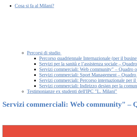
Cosa si fa al Milani?
Percorsi di studio
Percorso quadriennale Internazionale (per il busine
Servizi per la sanità e l’assistenza sociale – Quadro
Servizi commerciali: Web community" – Quadro orar
Servizi commerciali: Sport Management – Quadro or
Servizi commerciali: Percorso internazionale per il 
Servizi commerciali: Indirizzo design per la comuni
Testimonianze ex studenti dell'IPC "L. Milani"
Servizi commerciali: Web community" – Qu