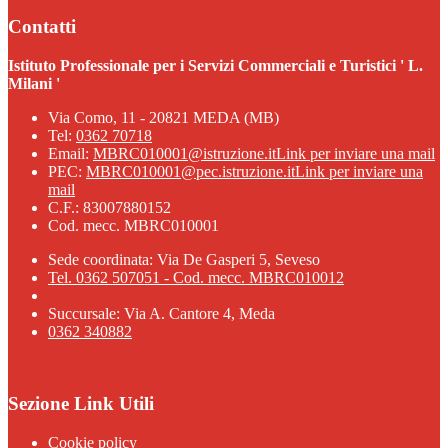
Contatti
Istituto Professionale per i Servizi Commerciali e Turistici ' L.
Milani '
Via Como, 11 - 20821 MEDA (MB)
Tel:
0362 70718
Email:
MBRC010001@istruzione.it
Link per inviare una mail
PEC:
MBRC010001@pec.istruzione.it
Link per inviare una
mail
C.F.: 83007880152
Cod. mecc. MBRC010001
Sede coordinata: Via De Gasperi 5, Seveso
Tel. 0362 507051 - Cod. mecc. MBRC010012
Succursale: Via A. Cantore 4, Meda
0362 340882
Sezione Link Utili
Cookie policy