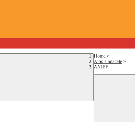
Home
>
Albo sindacale
>
ANIEF