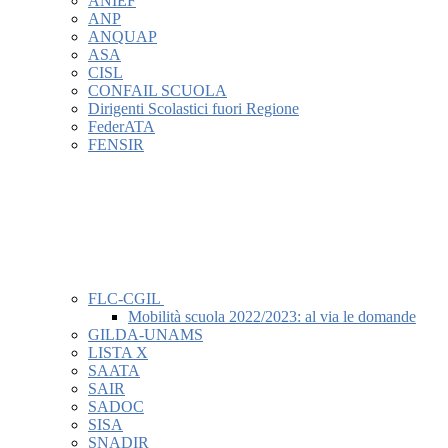
ANIEF
ANP
ANQUAP
ASA
CISL
CONFAIL SCUOLA
Dirigenti Scolastici fuori Regione
FederATA
FENSIR
FLC-CGIL
Mobilità scuola 2022/2023: al via le domande
GILDA-UNAMS
LISTA X
SAATA
SAIR
SADOC
SISA
SNADIR