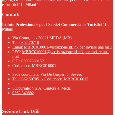
e Turistici ' L. Milani '
Contatti
Istituto Professionale per i Servizi Commerciali e Turistici ' L.
Milani '
Via Como, 11 - 20821 MEDA (MB)
Tel:
0362 70718
Email:
MBRC010001@istruzione.it
Link per inviare una mail
PEC:
MBRC010001@pec.istruzione.it
Link per inviare una
mail
C.F.: 83007880152
Cod. mecc. MBRC010001
Sede coordinata: Via De Gasperi 5, Seveso
Tel. 0362 507051 - Cod. mecc. MBRC010012
Succursale: Via A. Cantore 4, Meda
0362 340882
Sezione Link Utili