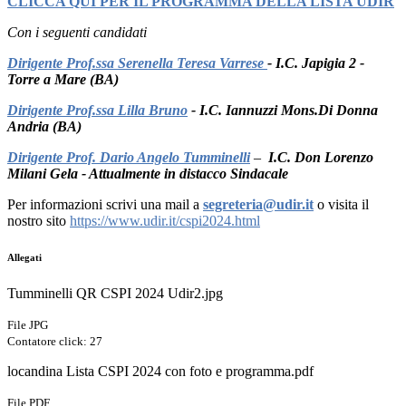
CLICCA QUI PER IL PROGRAMMA DELLA LISTA UDIR
Con i seguenti candidati
Dirigente Prof.ssa Serenella Teresa Varrese
- I.C. Japigia 2 -
Torre a Mare (BA)
Dirigente Prof.ssa Lilla Bruno
- I.C. Iannuzzi Mons.Di Donna
Andria (BA)
Dirigente Prof. Dario Angelo Tumminelli
–
I.C. Don Lorenzo
Milani Gela - Attualmente in distacco Sindacale
Per informazioni scrivi una mail a
segreteria@udir.it
o visita il
nostro sito
https://www.udir.it/
cspi2024.html
Allegati
Tumminelli QR CSPI 2024 Udir2.jpg
File JPG
Contatore click: 27
locandina Lista CSPI 2024 con foto e programma.pdf
File PDF