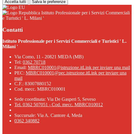
Accetta tutti
Salva le preferenze
Istituto Professionale per i Servizi Commerciali
e Turistici ' L. Milani '
Contatti
Istituto Professionale per i Servizi Commerciali e Turistici ' L.
Milani '
Via Como, 11 - 20821 MEDA (MB)
Tel:
0362 70718
Email:
MBRC010001@istruzione.it
Link per inviare una mail
PEC:
MBRC010001@pec.istruzione.it
Link per inviare una
mail
C.F.: 83007880152
Cod. mecc. MBRC010001
Sede coordinata: Via De Gasperi 5, Seveso
Tel. 0362 507051 - Cod. mecc. MBRC010012
Succursale: Via A. Cantore 4, Meda
0362 340882