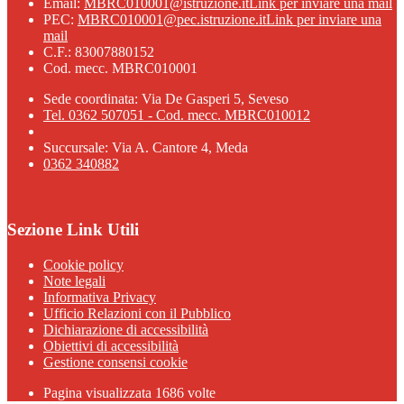
Email:
MBRC010001@istruzione.it
Link per inviare una mail
PEC:
MBRC010001@pec.istruzione.it
Link per inviare una
mail
C.F.: 83007880152
Cod. mecc. MBRC010001
Sede coordinata: Via De Gasperi 5, Seveso
Tel. 0362 507051 - Cod. mecc. MBRC010012
Succursale: Via A. Cantore 4, Meda
0362 340882
Sezione Link Utili
Cookie policy
Note legali
Informativa Privacy
Ufficio Relazioni con il Pubblico
Dichiarazione di accessibilità
Obiettivi di accessibilità
Gestione consensi cookie
Pagina visualizzata 1686 volte