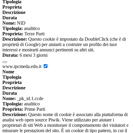
Tipologia
Proprieta
Descrizione
Durata
Nome:
NID
Tipologia:
analitico
Proprieta:
Terze Parti
Descrizione:
Questo cookie è impostato da DoubleClick (che è di
proprietà di Google) per aiutarti a costruire un profilo dei tuoi
interessi e mostrarti annunci pertinenti su altri siti.
Durata:
6 mesi 3 giorni
www.ipcmeda.edu.it
Nome
Tipologia
Proprieta
Descrizione
Durata
Nome:
_pk_id.1.ccde
Tipologia:
analitico
Proprieta:
Prime Parti
Descrizione:
Questo nome di cookie è associato alla piattaforma di
analisi web open source Piwik. Viene utilizzato per aiutare i
proprietari di siti Web a monitorare il comportamento dei visitatori e
misurare le prestazioni del sito. È un cookie di tipo pattern, in cui il