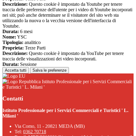
Descrizione:
Questo cookie è impostato da Youtube per tenere
traccia delle preferenze dell'utente per i video di Youtube incorporati
nei siti; può anche determinare se il visitatore del sito web sta
utilizzando la nuova o la vecchia versione dell'interfaccia di
Youtube.
Durata:
6 mesi
Nome:
YSC
Tipologia:
analitico
Proprieta:
Terze Parti
Descrizione:
Questo cookie è impostato da YouTube per tenere
traccia delle visualizzazioni dei video incorporati.
Durata:
Sessione
Accetta tutti
Salva le preferenze
Istituto Professionale per i Servizi Commerciali
e Turistici ' L. Milani '
Contatti
Istituto Professionale per i Servizi Commerciali e Turistici ' L.
Milani '
Via Como, 11 - 20821 MEDA (MB)
Tel:
0362 70718