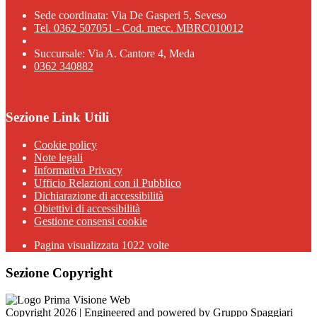
Sede coordinata: Via De Gasperi 5, Seveso
Tel. 0362 507051 - Cod. mecc. MBRC010012
Succursale: Via A. Cantore 4, Meda
0362 340882
Sezione Link Utili
Cookie policy
Note legali
Informativa Privacy
Ufficio Relazioni con il Pubblico
Dichiarazione di accessibilità
Obiettivi di accessibilità
Gestione consensi cookie
Pagina visualizzata 1022 volte
Sezione Copyright
Copyright 2026 | Engineered and powered by Gruppo Spaggiari