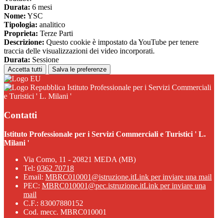
Durata:
6 mesi
Nome:
YSC
Tipologia:
analitico
Proprieta:
Terze Parti
Descrizione:
Questo cookie è impostato da YouTube per tenere
traccia delle visualizzazioni dei video incorporati.
Durata:
Sessione
Accetta tutti
Salva le preferenze
Istituto Professionale per i Servizi Commerciali
e Turistici ' L. Milani '
Contatti
Istituto Professionale per i Servizi Commerciali e Turistici ' L.
Milani '
Via Como, 11 - 20821 MEDA (MB)
Tel:
0362 70718
Email:
MBRC010001@istruzione.it
Link per inviare una mail
PEC:
MBRC010001@pec.istruzione.it
Link per inviare una
mail
C.F.: 83007880152
Cod. mecc. MBRC010001