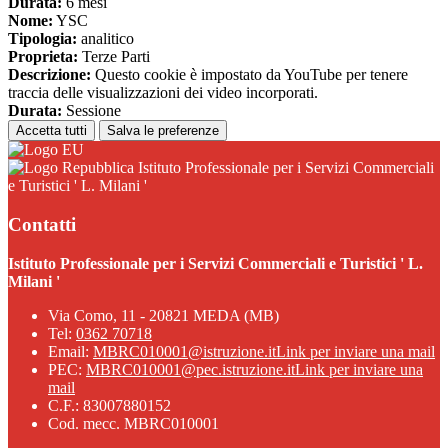
Durata:
6 mesi
Nome:
YSC
Tipologia:
analitico
Proprieta:
Terze Parti
Descrizione:
Questo cookie è impostato da YouTube per tenere
traccia delle visualizzazioni dei video incorporati.
Durata:
Sessione
Accetta tutti
Salva le preferenze
Istituto Professionale per i Servizi Commerciali
e Turistici ' L. Milani '
Contatti
Istituto Professionale per i Servizi Commerciali e Turistici ' L.
Milani '
Via Como, 11 - 20821 MEDA (MB)
Tel:
0362 70718
Email:
MBRC010001@istruzione.it
Link per inviare una mail
PEC:
MBRC010001@pec.istruzione.it
Link per inviare una
mail
C.F.: 83007880152
Cod. mecc. MBRC010001