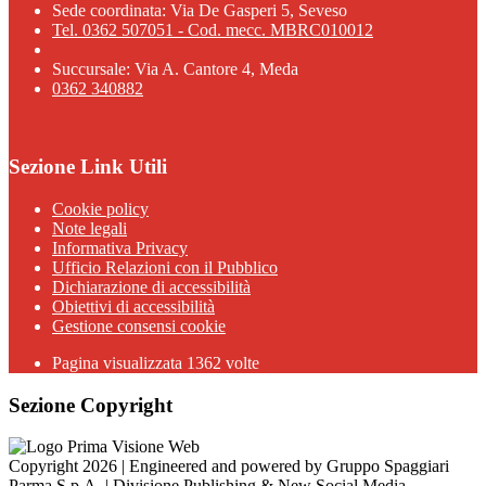
Sede coordinata: Via De Gasperi 5, Seveso
Tel. 0362 507051 - Cod. mecc. MBRC010012
Succursale: Via A. Cantore 4, Meda
0362 340882
Sezione Link Utili
Cookie policy
Note legali
Informativa Privacy
Ufficio Relazioni con il Pubblico
Dichiarazione di accessibilità
Obiettivi di accessibilità
Gestione consensi cookie
Pagina visualizzata 1362 volte
Sezione Copyright
Copyright 2026 | Engineered and powered by Gruppo Spaggiari
Parma S.p.A. | Divisione Publishing & New Social Media