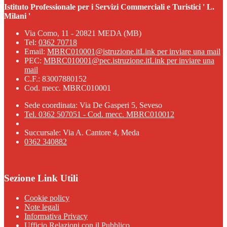
Istituto Professionale per i Servizi Commerciali e Turistici ' L.
Milani '
Via Como, 11 - 20821 MEDA (MB)
Tel:
0362 70718
Email:
MBRC010001@istruzione.it
Link per inviare una mail
PEC:
MBRC010001@pec.istruzione.it
Link per inviare una
mail
C.F.: 83007880152
Cod. mecc. MBRC010001
Sede coordinata: Via De Gasperi 5, Seveso
Tel. 0362 507051 - Cod. mecc. MBRC010012
Succursale: Via A. Cantore 4, Meda
0362 340882
Sezione Link Utili
Cookie policy
Note legali
Informativa Privacy
Ufficio Relazioni con il Pubblico