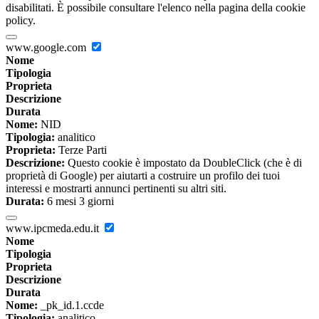
disabilitati. È possibile consultare l'elenco nella pagina della cookie
policy.
www.google.com
Nome
Tipologia
Proprieta
Descrizione
Durata
Nome:
NID
Tipologia:
analitico
Proprieta:
Terze Parti
Descrizione:
Questo cookie è impostato da DoubleClick (che è di
proprietà di Google) per aiutarti a costruire un profilo dei tuoi
interessi e mostrarti annunci pertinenti su altri siti.
Durata:
6 mesi 3 giorni
www.ipcmeda.edu.it
Nome
Tipologia
Proprieta
Descrizione
Durata
Nome:
_pk_id.1.ccde
Tipologia:
analitico