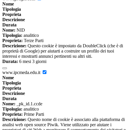
Nome
Tipologia
Proprieta
Descrizione
Durata
Nome:
NID
Tipologia:
analitico
Proprieta:
Terze Parti
Descrizione:
Questo cookie è impostato da DoubleClick (che è di
proprietà di Google) per aiutarti a costruire un profilo dei tuoi
interessi e mostrarti annunci pertinenti su altri siti.
Durata:
6 mesi 3 giorni
www.ipcmeda.edu.it
Nome
Tipologia
Proprieta
Descrizione
Durata
Nome:
_pk_id.1.ccde
Tipologia:
analitico
Proprieta:
Prime Parti
Descrizione:
Questo nome di cookie è associato alla piattaforma di
analisi web open source Piwik. Viene utilizzato per aiutare i
proprietari di siti Web a monitorare il comportamento dei visitatori e