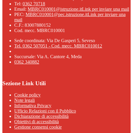
Tel:
0362 70718
Email:
MBRC010001@istruzione.it
Link per inviare una mail
PEC:
MBRC010001@pec.istruzione.it
Link per inviare una
mail
C.F.: 83007880152
Cod. mecc. MBRC010001
Sede coordinata: Via De Gasperi 5, Seveso
Tel. 0362 507051 - Cod. mecc. MBRC010012
Succursale: Via A. Cantore 4, Meda
0362 340882
Sezione Link Utili
Cookie policy
Note legali
Informativa Privacy
Ufficio Relazioni con il Pubblico
Dichiarazione di accessibilità
Obiettivi di accessibilità
Gestione consensi cookie