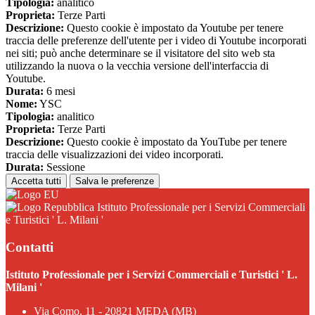
Tipologia:
analitico
Proprieta:
Terze Parti
Descrizione:
Questo cookie è impostato da Youtube per tenere
traccia delle preferenze dell'utente per i video di Youtube incorporati
nei siti; può anche determinare se il visitatore del sito web sta
utilizzando la nuova o la vecchia versione dell'interfaccia di
Youtube.
Durata:
6 mesi
Nome:
YSC
Tipologia:
analitico
Proprieta:
Terze Parti
Descrizione:
Questo cookie è impostato da YouTube per tenere
traccia delle visualizzazioni dei video incorporati.
Durata:
Sessione
Accetta tutti
Salva le preferenze
Istituto Professionale per i Servizi Commerciali
e Turistici ' L. Milani '
Contatti
Istituto Professionale per i Servizi Commerciali e Turistici ' L.
Milani '
Via Como, 11 - 20821 MEDA (MB)