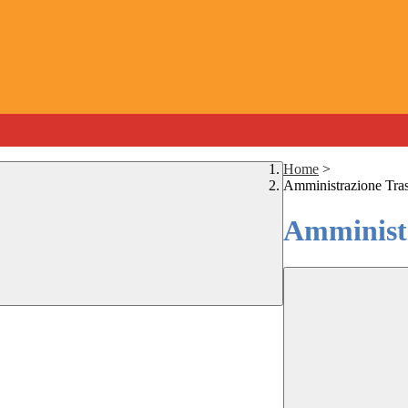
Home
>
Amministrazione Tra
Amministr