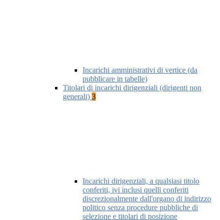
Incarichi amministrativi di vertice (da
pubblicare in tabelle)
Titolari di incarichi dirigenziali (dirigenti non
generali)
3
Incarichi dirigenziali, a qualsiasi titolo
conferiti, ivi inclusi quelli conferiti
discrezionalmente dall'organo di indirizzo
politico senza procedure pubbliche di
selezione e titolari di posizione