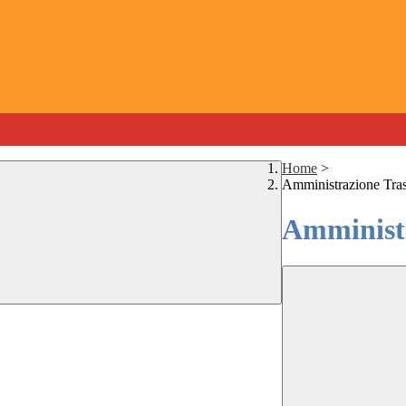
Home
>
Amministrazione Tra
Amministr