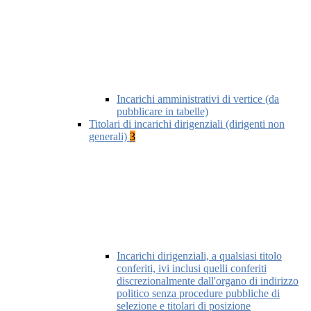
Incarichi amministrativi di vertice (da
pubblicare in tabelle)
Titolari di incarichi dirigenziali (dirigenti non
generali)
3
Incarichi dirigenziali, a qualsiasi titolo
conferiti, ivi inclusi quelli conferiti
discrezionalmente dall'organo di indirizzo
politico senza procedure pubbliche di
selezione e titolari di posizione