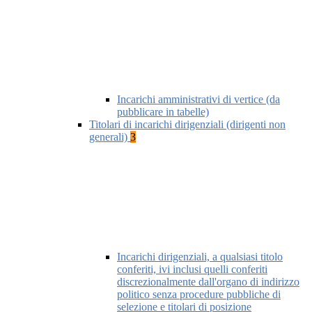
Incarichi amministrativi di vertice (da
pubblicare in tabelle)
Titolari di incarichi dirigenziali (dirigenti non
generali)
3
Incarichi dirigenziali, a qualsiasi titolo
conferiti, ivi inclusi quelli conferiti
discrezionalmente dall'organo di indirizzo
politico senza procedure pubbliche di
selezione e titolari di posizione