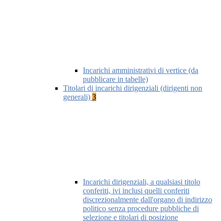
Incarichi amministrativi di vertice (da
pubblicare in tabelle)
Titolari di incarichi dirigenziali (dirigenti non
generali)
3
Incarichi dirigenziali, a qualsiasi titolo
conferiti, ivi inclusi quelli conferiti
discrezionalmente dall'organo di indirizzo
politico senza procedure pubbliche di
selezione e titolari di posizione