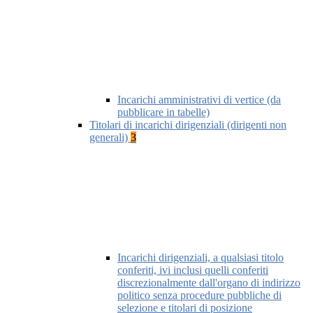
Incarichi amministrativi di vertice (da
pubblicare in tabelle)
Titolari di incarichi dirigenziali (dirigenti non
generali)
3
Incarichi dirigenziali, a qualsiasi titolo
conferiti, ivi inclusi quelli conferiti
discrezionalmente dall'organo di indirizzo
politico senza procedure pubbliche di
selezione e titolari di posizione