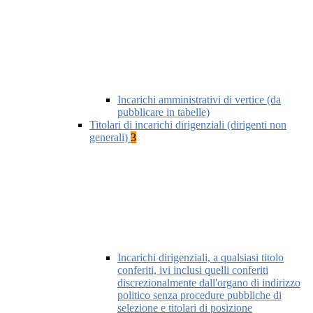
Incarichi amministrativi di vertice (da
pubblicare in tabelle)
Titolari di incarichi dirigenziali (dirigenti non
generali)
3
Incarichi dirigenziali, a qualsiasi titolo
conferiti, ivi inclusi quelli conferiti
discrezionalmente dall'organo di indirizzo
politico senza procedure pubbliche di
selezione e titolari di posizione