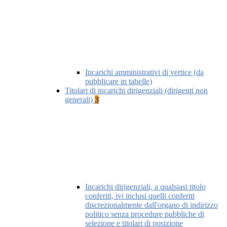
Incarichi amministrativi di vertice (da
pubblicare in tabelle)
Titolari di incarichi dirigenziali (dirigenti non
generali)
3
Incarichi dirigenziali, a qualsiasi titolo
conferiti, ivi inclusi quelli conferiti
discrezionalmente dall'organo di indirizzo
politico senza procedure pubbliche di
selezione e titolari di posizione