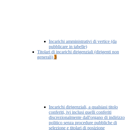
Incarichi amministrativi di vertice (da
pubblicare in tabelle)
Titolari di incarichi dirigenziali (dirigenti non
generali)
3
Incarichi dirigenziali, a qualsiasi titolo
conferiti, ivi inclusi quelli conferiti
discrezionalmente dall'organo di indirizzo
politico senza procedure pubbliche di
selezione e titolari di posizione