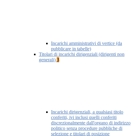
Incarichi amministrativi di vertice (da
pubblicare in tabelle)
Titolari di incarichi dirigenziali (dirigenti non
generali)
3
Incarichi dirigenziali, a qualsiasi titolo
conferiti, ivi inclusi quelli conferiti
discrezionalmente dall'organo di indirizzo
politico senza procedure pubbliche di
selezione e titolari di posizione