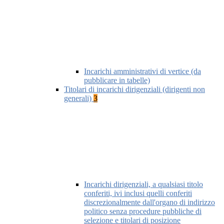
Incarichi amministrativi di vertice (da
pubblicare in tabelle)
Titolari di incarichi dirigenziali (dirigenti non
generali)
3
Incarichi dirigenziali, a qualsiasi titolo
conferiti, ivi inclusi quelli conferiti
discrezionalmente dall'organo di indirizzo
politico senza procedure pubbliche di
selezione e titolari di posizione