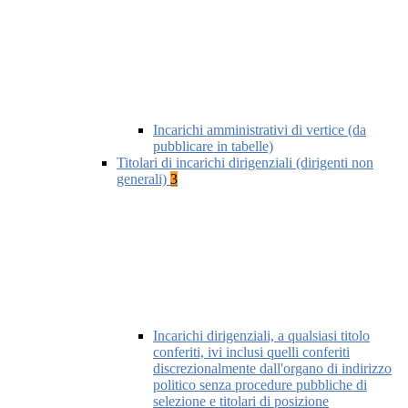
Incarichi amministrativi di vertice (da
pubblicare in tabelle)
Titolari di incarichi dirigenziali (dirigenti non
generali)
3
Incarichi dirigenziali, a qualsiasi titolo
conferiti, ivi inclusi quelli conferiti
discrezionalmente dall'organo di indirizzo
politico senza procedure pubbliche di
selezione e titolari di posizione